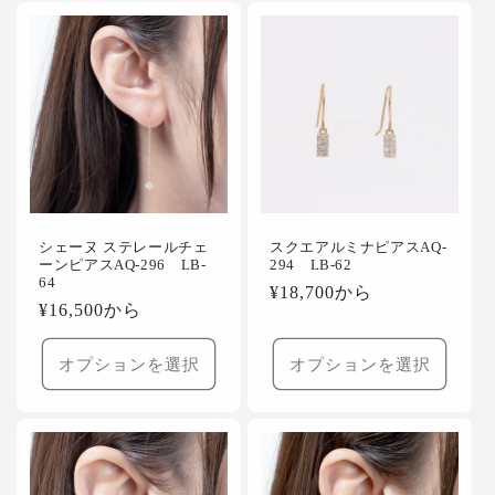
シェーヌ ステレールチェ
スクエアルミナピアスAQ-
ーンピアスAQ-296 LB-
294 LB-62
64
通
¥18,700から
通
¥16,500から
常
常
価
価
オプションを選択
オプションを選択
格
格