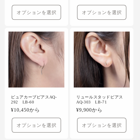
常
常
価
価
オプションを選択
オプションを選択
格
格
ピュアカーブピアスAQ-
リュールスタッドピアス
292 LB-60
AQ-303 LB-71
通
¥10,450から
通
¥9,900から
常
常
価
価
オプションを選択
オプションを選択
格
格