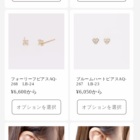
格
格
フォーリーフピアスAQ-
ブルームハートピアスAQ-
268 LB-24
267 LB-23
通
¥6,600から
通
¥6,050から
常
常
価
価
オプションを選択
オプションを選択
格
格