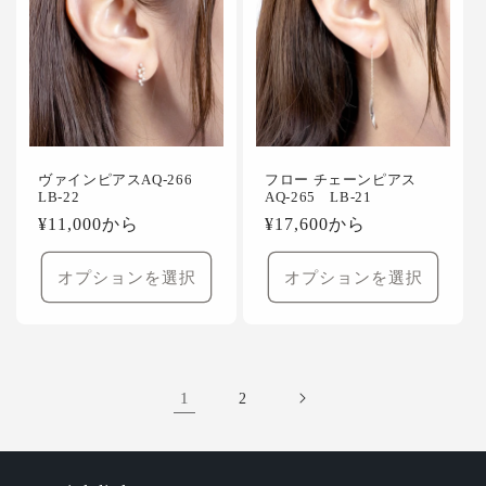
ヴァインピアスAQ-266
フロー チェーンピアス
LB-22
AQ-265 LB-21
通
¥11,000から
通
¥17,600から
常
常
価
価
オプションを選択
オプションを選択
格
格
1
2