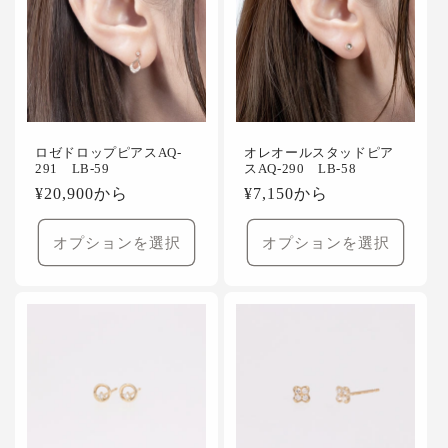
ロゼドロップピアスAQ-
オレオールスタッドピア
291 LB-59
スAQ-290 LB-58
通
¥20,900から
通
¥7,150から
常
常
価
価
オプションを選択
オプションを選択
格
格