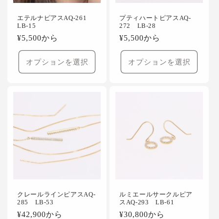
エテルナピアスAQ-261
プティハートピアスAQ-
LB-15
272 LB-28
通
¥5,500から
通
¥5,500から
常
常
価
価
オプションを選択
オプションを選択
格
格
クレールラインピアスAQ-
ルミエールサークルピア
285 LB-53
スAQ-293 LB-61
通
¥42,900から
通
¥30,800から