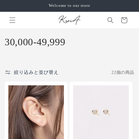
コンテ
Welcome to our store
ンツに
カ
進む
ー
ト
コ
30,000-49,999
レ
ク
絞り込みと並び替え
22個の商品
シ
ョ
ン
: