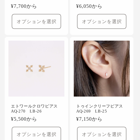
通
¥7,700から
通
¥6,050から
常
常
価
価
オプションを選択
オプションを選択
格
格
エトワールクロワピアス
トゥインクリーフピアス
AQ-270 LB-26
AQ-269 LB-25
通
¥5,500から
通
¥7,150から
常
常
価
価
オプションを選択
オプションを選択