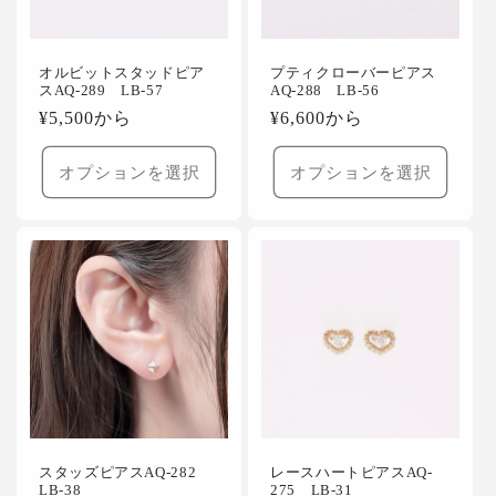
オルビットスタッドピア
プティクローバーピアス
スAQ-289 LB-57
AQ-288 LB-56
通
¥5,500から
通
¥6,600から
常
常
価
価
オプションを選択
オプションを選択
格
格
スタッズピアスAQ-282
レースハートピアスAQ-
LB-38
275 LB-31