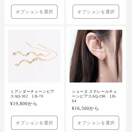
常
常
価
価
オプションを選択
オプションを選択
格
格
ミアンダーチェーンピア
シェーヌ ステレールチェ
スAQ-302 LB-70
ーンピアスAQ-296 LB-
64
通
¥19,800から
通
¥16,500から
常
常
価
価
オプションを選択
オプションを選択
格
格