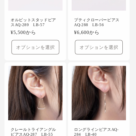
オルビットスタッドピア
プティクローバーピアス
スAQ-289 LB-57
AQ-288 LB-56
通
¥5,500から
通
¥6,600から
常
常
価
価
オプションを選択
オプションを選択
格
格
クレールトライアングル
ロングラインピアスAQ-
ピアスAQ-287 LB-55
284 LB-40