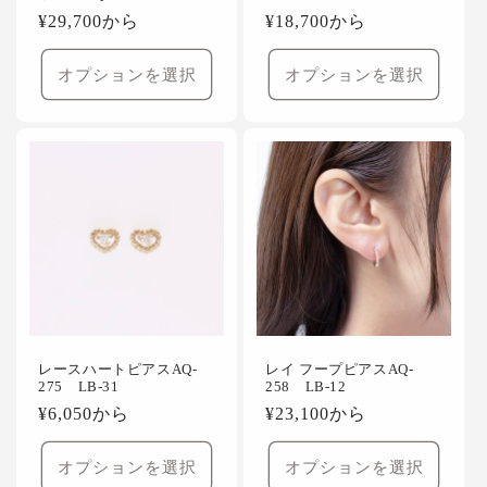
通
¥29,700から
通
¥18,700から
常
常
価
価
オプションを選択
オプションを選択
格
格
レースハートピアスAQ-
レイ フープピアスAQ-
275 LB-31
258 LB-12
通
¥6,050から
通
¥23,100から
常
常
価
価
オプションを選択
オプションを選択