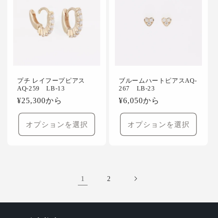
プチ レイフープピアス
ブルームハートピアスAQ-
AQ-259 LB-13
267 LB-23
通
¥25,300から
通
¥6,050から
常
常
価
価
オプションを選択
オプションを選択
格
格
1
2