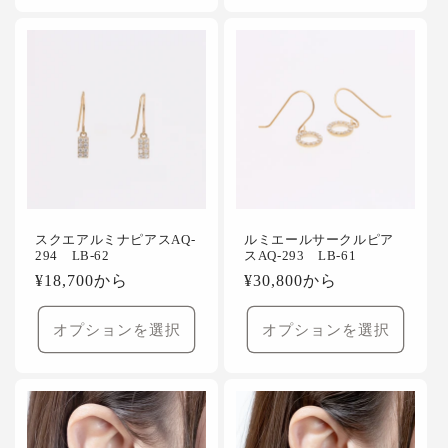
スクエアルミナピアスAQ-
ルミエールサークルピア
294 LB-62
スAQ-293 LB-61
通
¥18,700から
通
¥30,800から
常
常
価
価
オプションを選択
オプションを選択
格
格