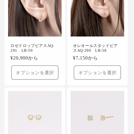
ロゼドロップピアスAQ-
オレオールスタッドピア
291 LB-59
スAQ-290 LB-58
通
¥20,900から
通
¥7,150から
常
常
価
価
オプションを選択
オプションを選択
格
格