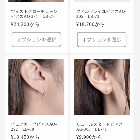
ツイストグローチェーン
フィルソレイユピアスAQ-
ピアスAQ-271 LB-27
305 LB-73
通
¥24,200から
通
¥18,700から
常
常
価
価
オプションを選択
オプションを選択
格
格
ピュアカーブピアスAQ-
リュールスタッドピアス
292 LB-60
AQ-303 LB-71
通
¥10,450から
通
¥9,900から