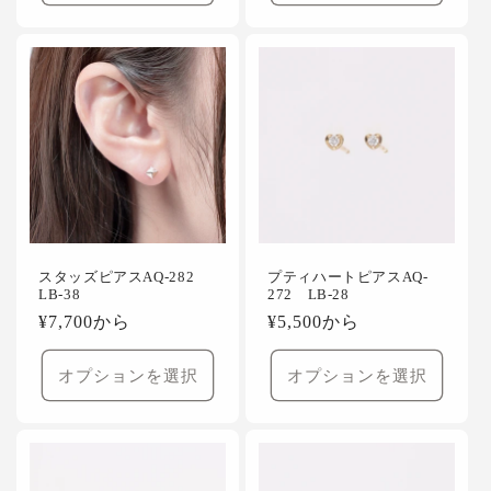
格
格
スタッズピアスAQ-282
プティハートピアスAQ-
LB-38
272 LB-28
通
¥7,700から
通
¥5,500から
常
常
価
価
オプションを選択
オプションを選択
格
格