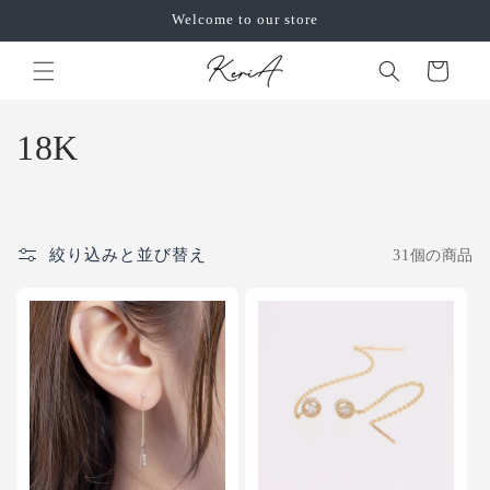
コンテ
Welcome to our store
ンツに
カ
進む
ー
ト
コ
18K
レ
ク
絞り込みと並び替え
31個の商品
シ
ョ
ン
: