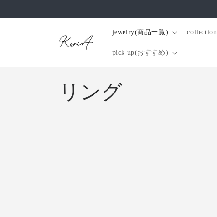
コンテ
ンツに
進む
jewelry(商品一覧)
collec
pick up(おすすめ)
コ
リング
レ
ク
シ
ョ