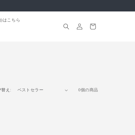
ロ
カ
果物)はこちら
グ
ー
イ
ト
ン
び替え:
0個の商品